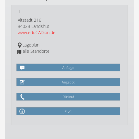
IT
Altstadt 216
84028 Landshut
www.eduCADion.de
Lageplan
alle Standorte
Anfrage
Angebot
Rückruf
Profil