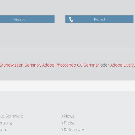
Angebot
Rückruf
 Grundwissen Seminar
,
Adobe Photoshop CC Seminar
oder
Adobe LiveCy
ute Seminare
News
erbung
Preise
gen
Referenzen