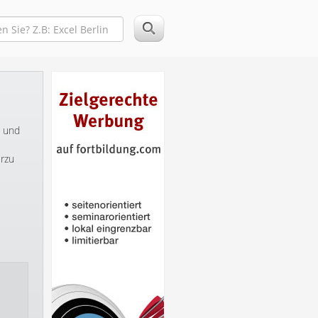
s und
erzu