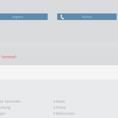
Angebot
Rückruf
r Seminar
?
ute Seminare
News
erbung
Preise
gen
Referenzen