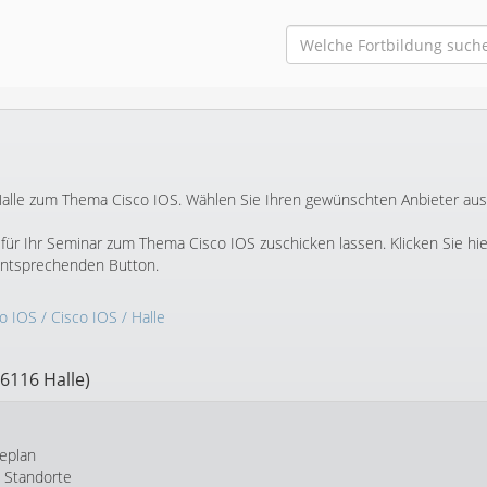
n Halle zum Thema Cisco IOS. Wählen Sie Ihren gewünschten Anbieter au
ür Ihr Seminar zum Thema Cisco IOS zuschicken lassen. Klicken Sie hi
entsprechenden Button.
co IOS
/
Cisco IOS
/ Halle
6116 Halle)
eplan
e Standorte