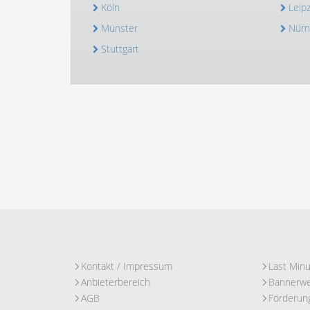
Köln
Leipz
Münster
Nürn
Stuttgart
Kontakt / Impressum
Last Min
Anbieterbereich
Bannerw
AGB
Förderun