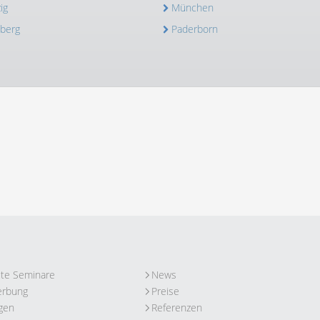
ig
München
berg
Paderborn
ute Seminare
News
erbung
Preise
gen
Referenzen