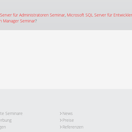
Server für Administratoren Seminar
,
Microsoft SQL Server für Entwickle
on Manager Seminar
?
ute Seminare
News
erbung
Preise
gen
Referenzen