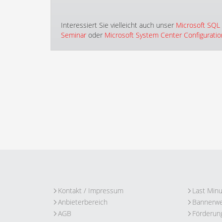
Interessiert Sie vielleicht auch unser
Microsoft SQL 
Seminar
oder
Microsoft System Center Configurati
Kontakt / Impressum
Last Min
Anbieterbereich
Bannerw
AGB
Förderun