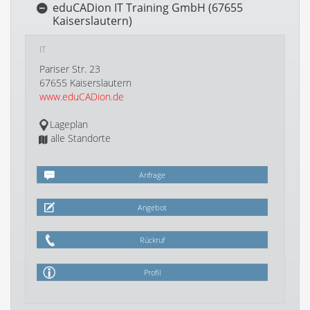
eduCADion IT Training GmbH (67655
Kaiserslautern)
IT
Pariser Str. 23
67655 Kaiserslautern
www.eduCADion.de
Lageplan
alle Standorte
Anfrage
Angebot
Rückruf
Profil