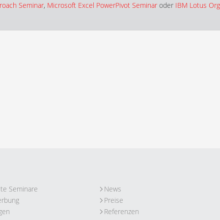
roach Seminar
,
Microsoft Excel PowerPivot Seminar
oder
IBM Lotus Org
ute Seminare
News
erbung
Preise
gen
Referenzen