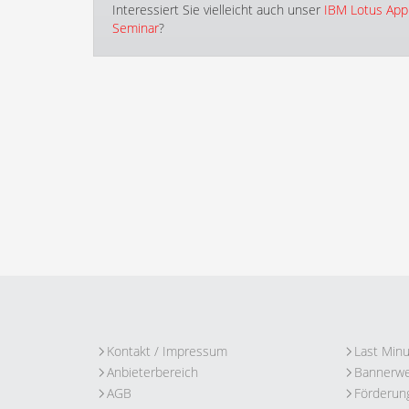
Interessiert Sie vielleicht auch unser
IBM Lotus App
Seminar
?
Kontakt / Impressum
Last Min
Anbieterbereich
Bannerw
AGB
Förderun