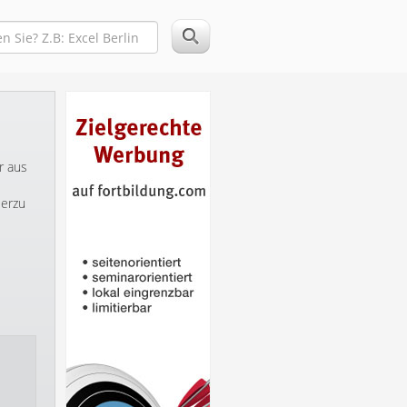
r aus
ierzu