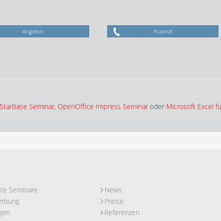
Angebot
Rückruf
 StarBase Seminar
,
OpenOffice Impress Seminar
oder
Microsoft Excel fü
ute Seminare
News
erbung
Preise
gen
Referenzen