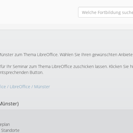
n Münster zum Thema LibreOffice. Wählen Sie Ihren gewünschten Anbiete
ür Ihr Seminar zum Thema LibreOffice zuschicken lassen. Klicken Sie h
entsprechenden Button.
fice
/
LibreOffice
/ Münster
Münster)
eplan
e Standorte