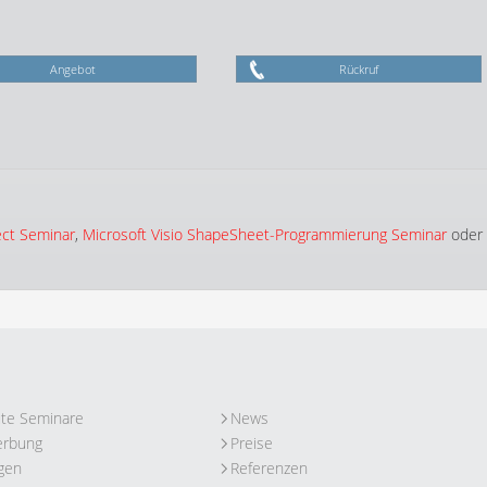
Angebot
Rückruf
ect Seminar
,
Microsoft Visio ShapeSheet-Programmierung Seminar
oder
ute Seminare
News
erbung
Preise
gen
Referenzen