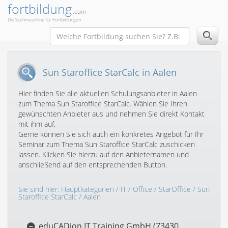
fortbildung
.com
Die Suchmaschine für Fortbildungen
Sun Staroffice StarCalc in Aalen
Hier finden Sie alle aktuellen Schulungsanbieter in Aalen
zum Thema Sun Staroffice StarCalc. Wählen Sie Ihren
gewünschten Anbieter aus und nehmen Sie direkt Kontakt
mit ihm auf.
Gerne können Sie sich auch ein konkretes Angebot für Ihr
Seminar zum Thema Sun Staroffice StarCalc zuschicken
lassen. Klicken Sie hierzu auf den Anbieternamen und
anschließend auf den entsprechenden Button.
Sie sind hier:
Hauptkategorien
/
IT
/
Office
/
StarOffice
/
Sun
Staroffice StarCalc
/ Aalen
eduCADion IT Training GmbH (73430