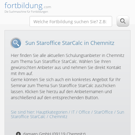
fortbildung
.com
Die Suchmaschine für Fortbildungen
Sun Staroffice StarCalc in Chemnitz
Hier finden Sie alle aktuellen Schulungsanbieter in Chemnitz
zum Thema Sun Staroffice StarCalc. Wählen Sie Ihren
gewünschten Anbieter aus und nehmen Sie direkt Kontakt
mit ihm auf.
Gerne können Sie sich auch ein konkretes Angebot für Ihr
Seminar zum Thema Sun Staroffice StarCalc zuschicken
lassen. Klicken Sie hierzu auf den Anbieternamen und
anschließend auf den entsprechenden Button.
Sie sind hier:
Hauptkategorien
/
IT
/
Office
/
StarOffice
/
Sun
Staroffice StarCalc
/ Chemnitz
damago GmbH (09119 Chemnitz)