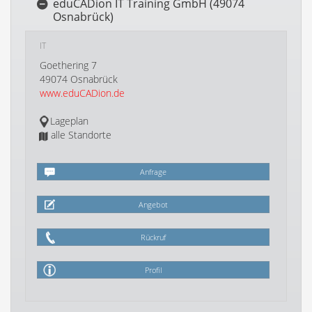
eduCADion IT Training GmbH (49074
Osnabrück)
IT
Goethering 7
49074 Osnabrück
www.eduCADion.de
Lageplan
alle Standorte
Anfrage
Angebot
Rückruf
Profil