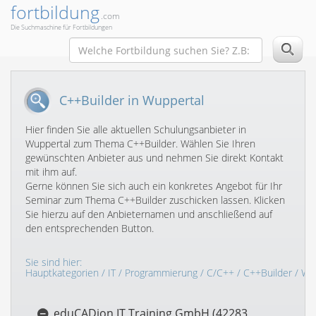
fortbildung
.com
Die Suchmaschine für Fortbildungen
C++Builder in Wuppertal
Hier finden Sie alle aktuellen Schulungsanbieter in
Wuppertal zum Thema C++Builder. Wählen Sie Ihren
gewünschten Anbieter aus und nehmen Sie direkt Kontakt
mit ihm auf.
Gerne können Sie sich auch ein konkretes Angebot für Ihr
Seminar zum Thema C++Builder zuschicken lassen. Klicken
Sie hierzu auf den Anbieternamen und anschließend auf
den entsprechenden Button.
Sie sind hier:
Hauptkategorien
/
IT
/
Programmierung
/
C/C++
/
C++Builder
/ Wu
eduCADion IT Training GmbH (42283