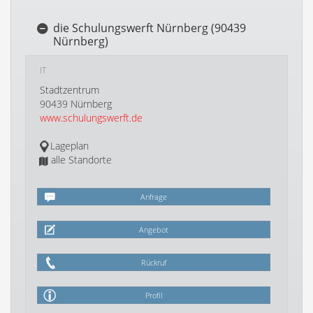
die Schulungswerft Nürnberg (90439
Nürnberg)
IT
Stadtzentrum
90439 Nürnberg
www.schulungswerft.de
Lageplan
alle Standorte
Anfrage
Angebot
Rückruf
Profil