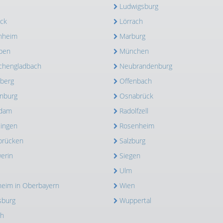
Ludwigsburg
ck
Lörrach
nheim
Marburg
pen
München
hengladbach
Neubrandenburg
berg
Offenbach
nburg
Osnabrück
sdam
Radolfzell
lingen
Rosenheim
brücken
Salzburg
erin
Siegen
Ulm
heim in Oberbayern
Wien
sburg
Wuppertal
ch