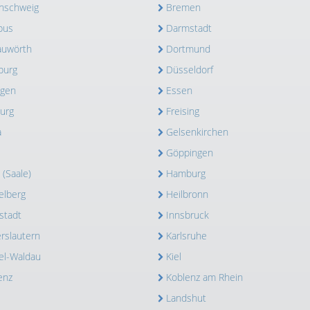
nschweig
Bremen
bus
Darmstadt
uwörth
Dortmund
burg
Düsseldorf
ngen
Essen
burg
Freising
a
Gelsenkirchen
Göppingen
 (Saale)
Hamburg
elberg
Heilbronn
stadt
Innsbruck
erslautern
Karlsruhe
el-Waldau
Kiel
enz
Koblenz am Rhein
Landshut