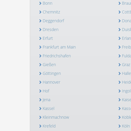
Bonn
Brau
Chemnitz
Cott
Deggendorf
Dona
Dresden
Duis
Erfurt
Erla
Frankfurt am Main
Frei
Friedrichshafen
Fuld
Gießen
Graz
Göttingen
Halle
Hannover
Heid
Hof
Ingol
Jena
Kais
Kassel
Kass
Kleinmachnow
Kobl
Krefeld
Köln