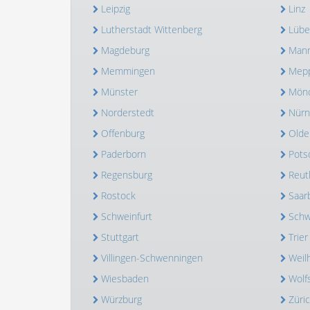
Leipzig
Linz
Lutherstadt Wittenberg
Lübe
Magdeburg
Man
Memmingen
Mep
Münster
Mönc
Norderstedt
Nürn
Offenburg
Olde
Paderborn
Pot
Regensburg
Reut
Rostock
Saar
Schweinfurt
Schw
Stuttgart
Trier
Villingen-Schwenningen
Weil
Wiesbaden
Wolf
Würzburg
Züri