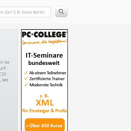
n Sie
auch
 CSS
, wie