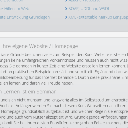
ne-Hilfen im Web
SOAP, UDDI und WSDL
ite Entwicklung Grundlagen
XML (eXtensible Markup Languag
n Ihre eigene Website / Homepage
rivate Gründe besuchen viele zum Beispiel den Kurs: Website erstellen l
ulungen keine umfangreichen Vorkenntnisse und müssen auch nicht wiss
ass Sie dennoch in kurzer Zeit eine Website erstellen lernen können. 
t an praktischen Beispielen erklärt und vermittelt. Ergänzend dazu w
Bildbearbeitung für das Internet behandelt. Durch diese praxisnahe Einl
llen lernen und daran viel Freude haben.
n Lernen ist ein Seminar
nd sich nicht mühsam und langwierig alles im Selbststudium erarbeit
. Auch als Anfänger werden Sie nach diesem Kurs Webseiten nach Ihren
 Homepage grundsätzlich aufgebaut ist und welchen Regeln sie entspr
n wird und auch vom Nutzer akzeptiert wird. Grundlegende Anforderungen
 damit Sie bei Ihren ersten Entwürfen keine groben Fehler machen, die