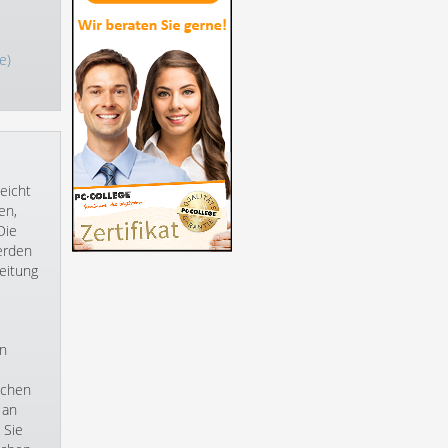
e)
eicht
en,
Die
erden
eitung
en
echen
 an
 Sie