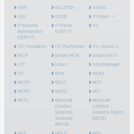
ISMS
ISO 27001
ISO/IEC
iSQI
ISTQB
IT Project +
IT Systems
IT Trainer
ITIL
Administrator
(CERT-IT)
(CERT-IT)
ITIL Foundation
ITIL Practitioner
ITIL Version 3
JNCIA
Juniper JNCIE
Juniper JNCIS
LCP
Linux+
Lizenzmanager
LPI
MCA
MCAD
MCITP
MCLC
MCP
MCPD
MCSD
MCT
MCTS
Microsoft
Microsoft
Certified
Certified
Solutions
Solutions Expert
Associate
(MCSE)
(MCSA)
MLP
MOUS
MSS