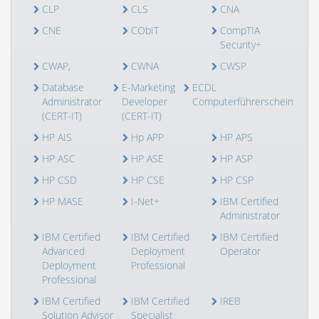
CLP
CLS
CNA
CNE
CObIT
CompTIA
Security+
CWAP,
CWNA
CWSP
Database
E-Marketing
ECDL
Administrator
Developer
Computerführerschein
(CERT-IT)
(CERT-IT)
HP AIS
Hp APP
HP APS
HP ASC
HP ASE
HP ASP
HP CSD
HP CSE
HP CSP
HP MASE
I-Net+
IBM Certified
Administrator
IBM Certified
IBM Certified
IBM Certified
Advanced
Deployment
Operator
Deployment
Professional
Professional
IBM Certified
IBM Certified
IREB
Solution Advisor
Specialist