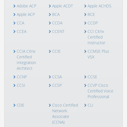
Adobe ACP
Apple ACDT
Apple ACHDS
Apple ACP
BCA
BCE
CCA
CCDA
CCDP
CCEA
CCENT
CCI Citrix
Certified
Instructor
CCIA Citrix
CCIE
CCMSE Plus
Certified
VSX
Integration
Architect
CCNP
CCSA
CCSE
CCSI
CCSP
CCVP Cisco
Certified Voice
Professional
CDE
Cisco Certified
CLI
Network
Associate
(CCNA)