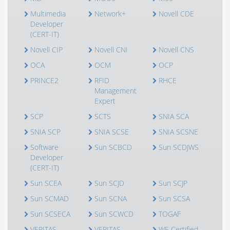
Multimedia
Network+
Novell CDE
Developer
(CERT-IT)
Novell CIP
Novell CNI
Novell CNS
OCA
OCM
OCP
PRINCE2
RFID
RHCE
Management
Expert
SCP
SCTS
SNIA SCA
SNIA SCP
SNIA SCSE
SNIA SCSNE
Software
Sun SCBCD
Sun SCDJWS
Developer
(CERT-IT)
Sun SCEA
Sun SCJD
Sun SCJP
Sun SCMAD
Sun SCNA
Sun SCSA
Sun SCSECA
Sun SCWCD
TOGAF
VERITAS
VERITAS
WE Certified