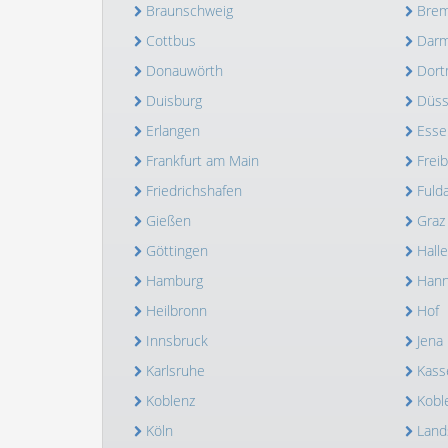
Braunschweig
Bre
Cottbus
Darm
Donauwörth
Dor
Duisburg
Düss
Erlangen
Esse
Frankfurt am Main
Frei
Friedrichshafen
Fuld
Gießen
Graz
Göttingen
Halle
Hamburg
Hann
Heilbronn
Hof
Innsbruck
Jena
Karlsruhe
Kass
Koblenz
Kobl
Köln
Land