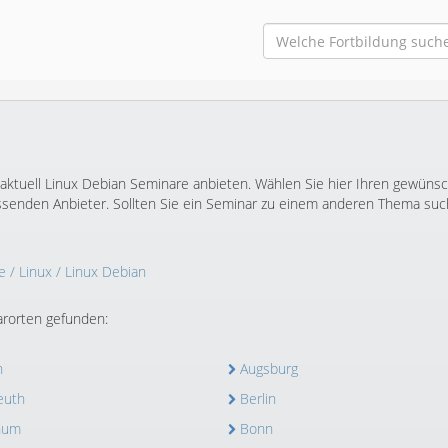
 aktuell Linux Debian Seminare anbieten. Wählen Sie hier Ihren gewüns
ssenden Anbieter. Sollten Sie ein Seminar zu einem anderen Thema suc
e
/
Linux
/ Linux Debian
rorten gefunden:
n
Augsburg
euth
Berlin
hum
Bonn