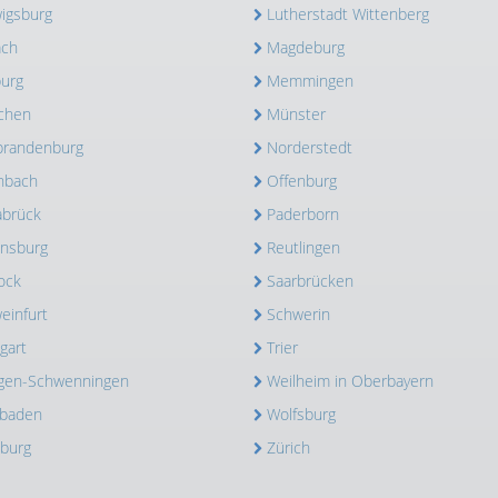
igsburg
Lutherstadt Wittenberg
ach
Magdeburg
urg
Memmingen
chen
Münster
randenburg
Norderstedt
nbach
Offenburg
brück
Paderborn
nsburg
Reutlingen
ock
Saarbrücken
einfurt
Schwerin
gart
Trier
ingen-Schwenningen
Weilheim in Oberbayern
baden
Wolfsburg
burg
Zürich