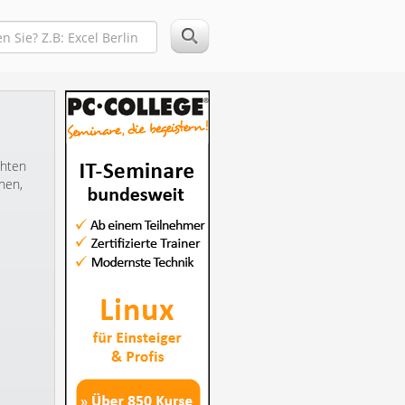
chten
hen,