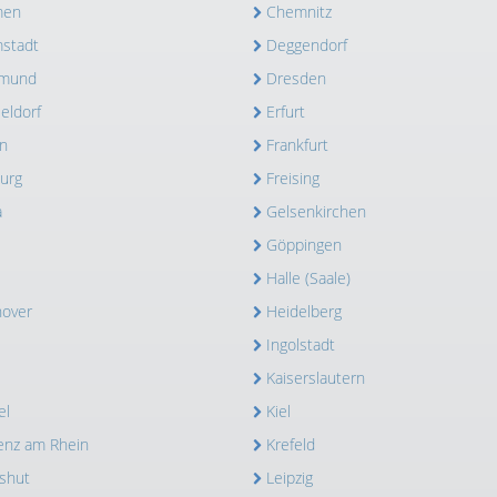
men
Chemnitz
stadt
Deggendorf
tmund
Dresden
eldorf
Erfurt
n
Frankfurt
burg
Freising
a
Gelsenkirchen
Göppingen
Halle (Saale)
over
Heidelberg
Ingolstadt
Kaiserslautern
el
Kiel
enz am Rhein
Krefeld
shut
Leipzig