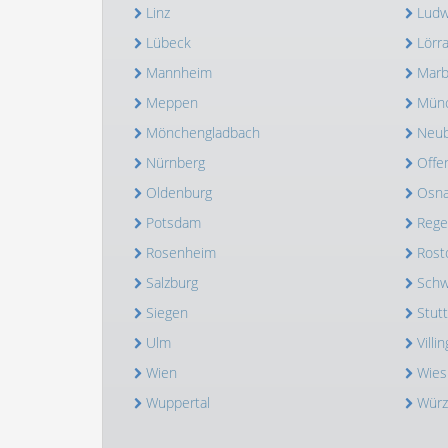
Linz
Ludw
Lübeck
Lörr
Mannheim
Marb
Meppen
Mün
Mönchengladbach
Neub
Nürnberg
Offe
Oldenburg
Osna
Potsdam
Rege
Rosenheim
Rost
Salzburg
Schw
Siegen
Stutt
Ulm
Vill
Wien
Wies
Wuppertal
Würz