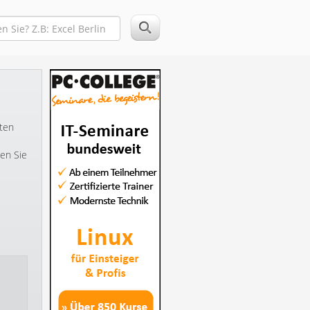
hten
ken Sie