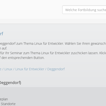
rf
n Deggendorf zum Thema Linux für Entwickler. Wählen Sie Ihren gewünsc
 auf.
ür Ihr Seminar zum Thema Linux für Entwickler zuschicken lassen. Klic
f den entsprechenden Button.
e
/
Linux
/
Linux für Entwickler
/ Deggendorf
Deggendorf)
eplan
e Standorte