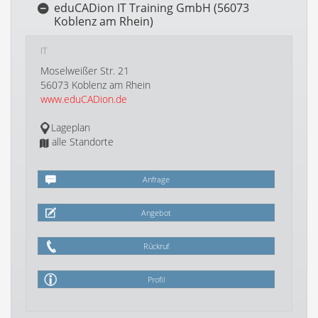
eduCADion IT Training GmbH (56073
Koblenz am Rhein)
IT
Moselweißer Str. 21
56073 Koblenz am Rhein
www.eduCADion.de
Lageplan
alle Standorte
Anfrage
Angebot
Rückruf
Profil