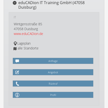
eduCADion IT Training GmbH (47058
Duisburg)
IT
Wintgensstraße 85
47058 Duisburg
www.eduCADion.de
Lageplan
alle Standorte
Anfrage
Angebot
Rückruf
Profil