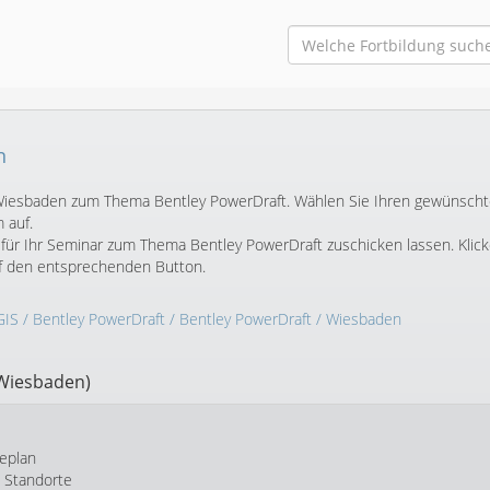
n
in Wiesbaden zum Thema Bentley PowerDraft. Wählen Sie Ihren gewünsch
 auf.
für Ihr Seminar zum Thema Bentley PowerDraft zuschicken lassen. Klick
f den entsprechenden Button.
GIS
/
Bentley PowerDraft
/
Bentley PowerDraft
/ Wiesbaden
Wiesbaden)
eplan
e Standorte