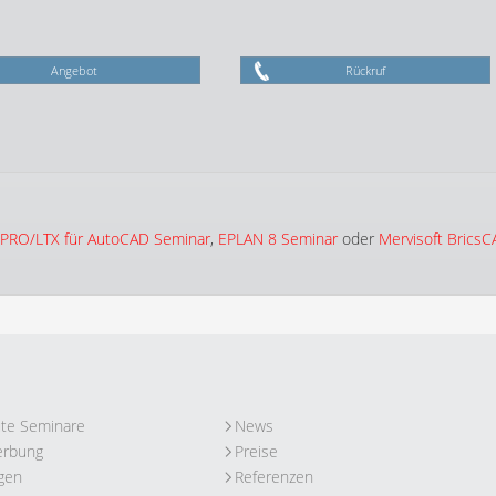
Angebot
Rückruf
PRO/LTX für AutoCAD Seminar
,
EPLAN 8 Seminar
oder
Mervisoft Brics
ute Seminare
News
erbung
Preise
gen
Referenzen