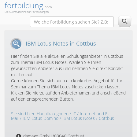
fortbildung
.com
Die Suchmaschine für Fortbildungen
IBM Lotus Notes in Cottbus
Hier finden Sie alle aktuellen Schulungsanbieter in Cottbus
zum Thema IBM Lotus Notes. Wählen Sie Ihren
gewünschten Anbieter aus und nehmen Sie direkt Kontakt
mit ihm auf.
Gerne können Sie sich auch ein konkretes Angebot für Ihr
Seminar zum Thema IBM Lotus Notes zuschicken lassen.
Klicken Sie hierzu auf den Anbieternamen und anschließend
auf den entsprechenden Button.
Sie sind hier:
Hauptkategorien
/
IT
/
Internet und E-
Mail
/
IBM Lotus Domino
/
IBM Lotus Notes
/ Cottbus
damago GmbH (03046 Cottbus)