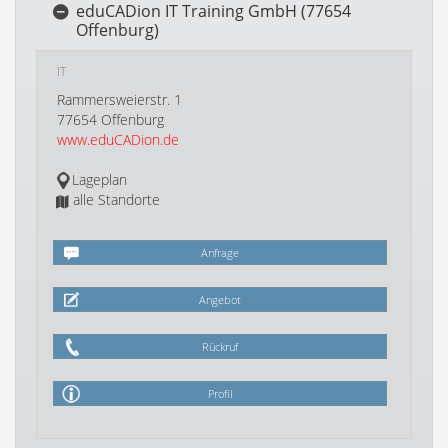
eduCADion IT Training GmbH (77654
Offenburg)
IT
Rammersweierstr. 1
77654 Offenburg
www.eduCADion.de
Lageplan
alle Standorte
Anfrage
Angebot
Rückruf
Profil