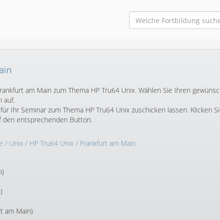
ain
in Frankfurt am Main zum Thema HP Tru64 Unix. Wählen Sie Ihren gewüns
 auf.
für Ihr Seminar zum Thema HP Tru64 Unix zuschicken lassen. Klicken S
f den entsprechenden Button.
e
/
Unix
/
HP Tru64 Unix
/ Frankfurt am Main
n)
)
rt am Main)