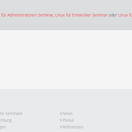
 für Administratoren Seminar
,
Linux für Entwickler Seminar
oder
Linux f
ute Seminare
News
erbung
Preise
gen
Referenzen