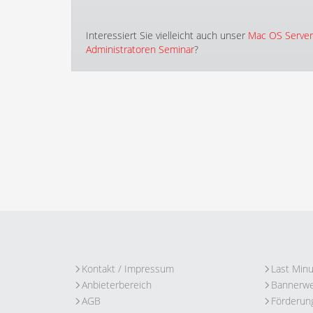
Interessiert Sie vielleicht auch unser
Mac OS Server
Administratoren Seminar
?
Kontakt / Impressum
Last Min
Anbieterbereich
Bannerw
AGB
Förderun