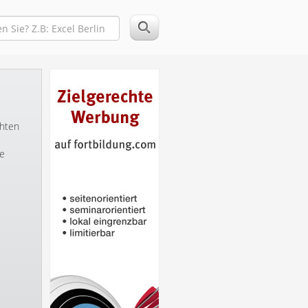
chten
ie